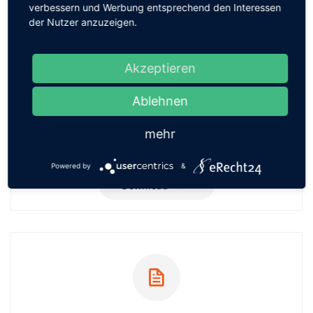
verbessern und Werbung entsprechend den Interessen
der Nutzer anzuzeigen.
Akzeptieren
Ferienplan 2026-27
Ablehnen
mehr
PDF
-
330 KB
Powered by
&
Download