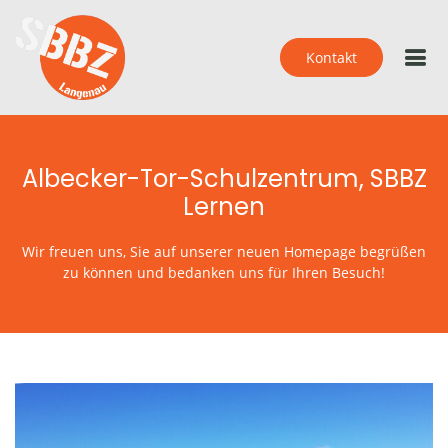
Kontakt
Albecker-Tor-Schulzentrum, SBBZ
Lernen
Wir freuen uns, Sie auf unserer neuen Homepage begrüßen
zu können und bedanken uns für Ihren Besuch!